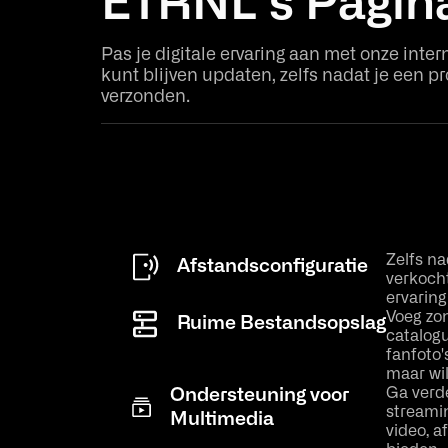
ETRNL's Pagin
Pas je digitale ervaring aan met onze inte
kunt blijven updaten, zelfs nadat je een p
verzonden.
Zelfs na
Afstandsconfiguratie
verkocht
ervaring
Voeg zon
Ruime Bestandsopslag
catalogu
fanfoto'
maar wil
Ga verde
Ondersteuning voor
streamin
Multimedia
video, a