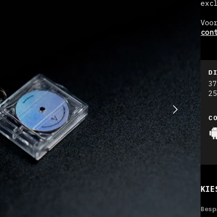
exc
Voo
con
D
3
2
C
KIE
Besp