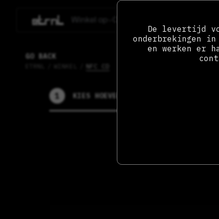
Winkel op
Over
De levertijd v
onderbrekingen in
en werken er h
GO BACK
cont
ETRNL
/
WINKEL
/
NFC CD
1
2
KIES HOEVEEL
U