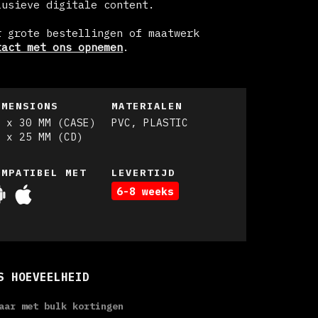
lusieve digitale content.
r grote bestellingen of maatwerk
tact met ons opnemen
.
IMENSIONS
MATERIALEN
7 x 30 MM (CASE)
PVC, PLASTIC
5 x 25 MM (CD)
OMPATIBEL MET
LEVERTIJD
6-8 weeks
S HOEVEELHEID
aar met bulk kortingen