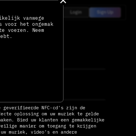
Login
Sign Up
ikelijk vanwege
s voor het ongemak
te voeren. Neem
hebt.
4
BEKIJK
FC CD
.99
e geverifieerde NFC-cd's zijn de
fecte oplossing om uw muziek te gelde
maken. Bied uw klanten een gemakkelijke
veilige manier om toegang te krijgen
 uw muziek, video's en andere