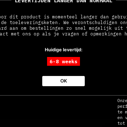
LEVERTIJDEN LANGER DAN NORMAAL
oor dit product is momenteel langer dan gebru
 de toeleveringsketen. We verontschuldigen on
ard aan om bestellingen zo snel mogelijk uit 
act met ons op als je vragen of opmerkingen 
Huidige levertijd
:
3
W PRODUCT AANPASSEN
INHOUD UPLOADEN
6-8 weeks
N
OK
$
4
Onz
per
te 
en 
tot