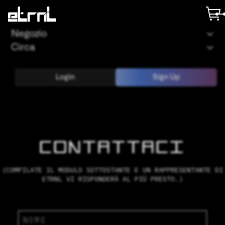
Negozio
Circa
Login
Sign Up
CONTATTACI
(
COMPILATE IL MODULO SOTTOSTANTE E UN RAPPRESENTANTE DI
ETRNL VI RISPONDERÀ AL PIÙ PRESTO.
)