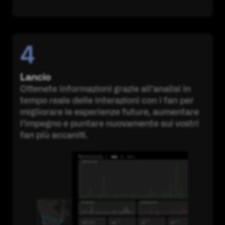
4
Lancio
Ottenete informazioni grazie all'analisi in
tempo reale delle interazioni con i fan per
migliorare le esperienze future, aumentare
l'impegno e puntare nuovamente sui vostri
fan più accaniti.