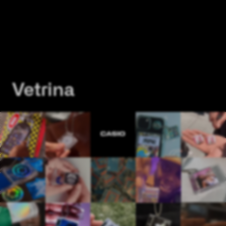
Con
Agg
vost
Vetrina
Completamente
personalizzabile