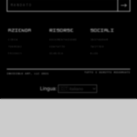
AZIENDA
RISORSE
SOCIALI
CIRCA
DOCUMENTAZIONE
INSTAGRAM
TERMINI
CONTATTO
TWITTER
PRIVACY
SCARICA
BLOG
TUTTI I DIRITTI RISERVATI
INVISIBLE ART, LLC 2021
Lingua
: