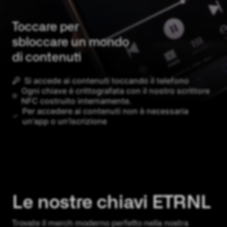
Toccare per
sbloccare un mondo
di contenuti
Si accede ai contenuti toccando il telefono
Ogni chiave è crittografata con il nostro scrittore
NFC costruito internamente.
Per accedere ai contenuti non è necessaria
un'app o un'iscrizione
Le nostre chiavi ETRNL
Trovate il merch moderno perfetto nella nostra