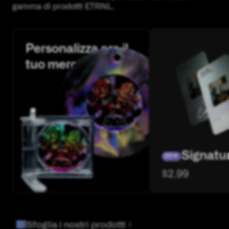
gamma di prodotti ETRNL.
Personalizza ora il
tuo merch
Signatu
NEW
$
2.99
Sfoglia i nostri prodotti