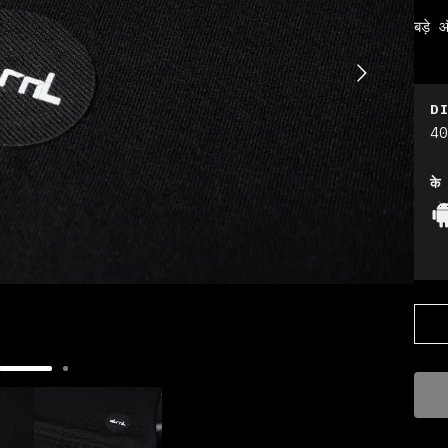
बड़े
D
4
के