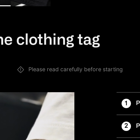
e clothing tag
Please read carefully before starting
1
P
2
P