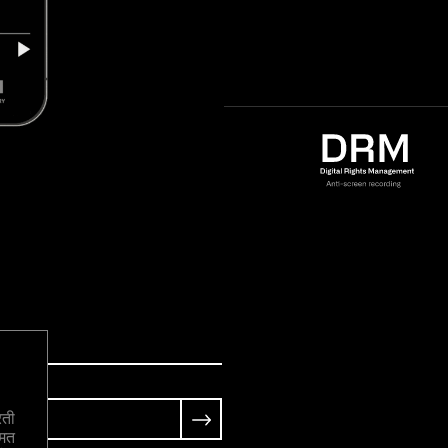
रती
हमत