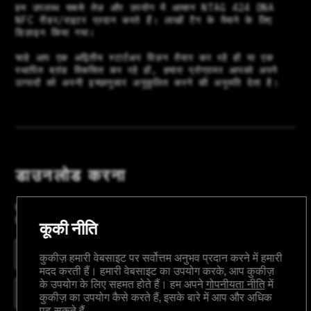
हम उपलब्ध सबसे तेज़ और उपयोग में आसान NTAG 424 DNA
NFC रीडर/राइटर प्रदान करते हैं। लाखों टैग के पैमाने के लिए
डिज़ाइन किया गया।
चाहे आप एक अद्वितीय स्टार्टअप विज़न तैयार कर रहे हों या एक
स्थापित ब्रांड विकसित कर रहे हों, हमारा प्रोग्रामर आपको अपने
उत्पादों को अपनी इच्छानुसार अनुकूलित करने की अनुमति देता है।
डाउनलोड करना
हमारा एनटीएजी 424 डीएनए एनएफसी प्रोग्रामर डाउनलोड और
इंस्टॉल करें:
कूकी नीति
WINDOWS
कुकीज़ हमारी वेबसाइट पर सर्वोत्तम अनुभव प्रदान करने में हमारी
मदद करती हैं। हमारी वेबसाइट का उपयोग करके, आप कुकीज़
के उपयोग के लिए सहमत होते हैं। हम अपने
गोपनीयता नीति
में
MAC
कुकीज़ का उपयोग कैसे करते हैं, इसके बारे में आप और अधिक
पढ़ सकते हैं