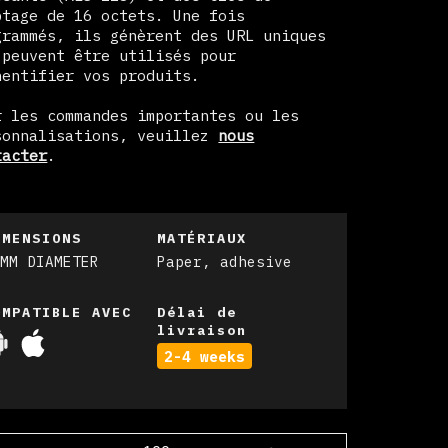
ptage de 16 octets. Une fois
grammés, ils génèrent des URL uniques
 peuvent être utilisés pour
hentifier vos produits.
r les commandes importantes ou les
sonnalisations, veuillez
nous
tacter
.
IMENSIONS
MATÉRIAUX
0MM DIAMETER
Paper, adhesive
OMPATIBLE AVEC
Délai de
livraison
2-4 weeks