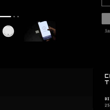
Sa
C
T
DI
25