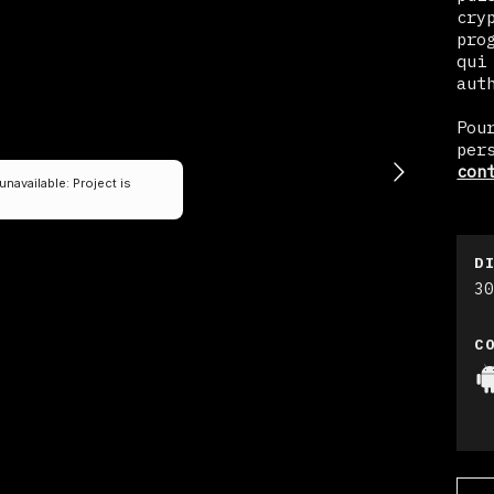
cry
pro
qui
aut
Pou
per
con
D
3
C