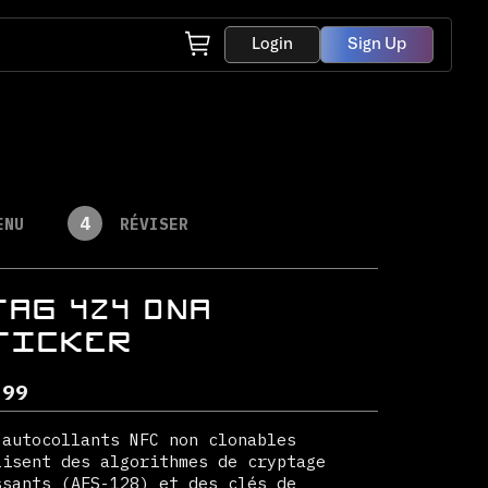
Login
Sign Up
4
ENU
RÉVISER
TAG 424 DNA
TICKER
.99
 autocollants NFC non clonables
lisent des algorithmes de cryptage
ssants (AES-128) et des clés de