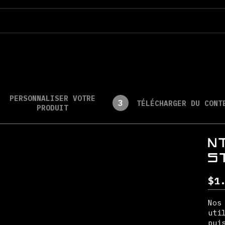
PERSONNALISER VOTRE
3
TÉLÉCHARGER DU CONT
PRODUIT
N
S
$
1
Nos
uti
pui